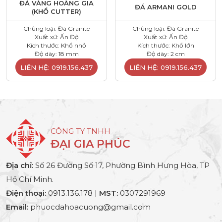
ĐÁ VÀNG HOÀNG GIA
ĐÁ ARMANI GOLD
(KHỔ CUTTER)
Chủng loại: Đá Granite
Chủng loại: Đá Granite
Xuất xứ: Ấn Độ
Xuất xứ: Ấn Độ
Kích thước: Khổ nhỏ
Kích thước: Khổ lớn
Độ dày: 18 mm
Độ dày: 2 cm
LIÊN HỆ: 0919.156.437
LIÊN HỆ: 0919.156.437
CÔNG TY TNHH
ĐẠI GIA PHÚC
Địa chỉ:
Số 26 Đường Số 17, Phường Bình Hưng Hòa, TP
Hồ Chí Minh.
Điện thoại:
0913.136.178 |
MST:
0307291969
Email:
phuocdahoacuong@gmail.com