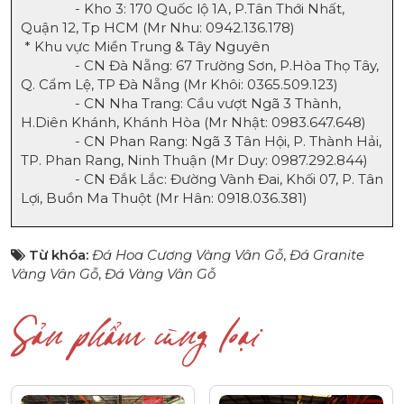
- Kho 3: 170 Quốc lộ 1A, P.Tân Thới Nhất,
Quận 12, Tp HCM (Mr Nhu:
0942.136.178
)
* Khu vực Miền Trung & Tây Nguyên
- CN Đà Nẵng: 67 Trường Sơn, P.Hòa Thọ Tây,
Q. Cẩm Lệ, TP Đà Nẵng (Mr Khôi:
0365.509.123
)
- CN Nha Trang: Cầu vượt Ngã 3 Thành,
H.Diên Khánh, Khánh Hòa (Mr Nhật:
0983.647.648
)
- CN Phan Rang: Ngã 3 Tân Hội, P. Thành Hải,
TP. Phan Rang, Ninh Thuận (Mr Duy:
0987.292.844
)
- CN Đắk Lắc: Đường Vành Đai, Khối 07, P. Tân
Lợi, Buồn Ma Thuột (Mr Hân:
0918.036.381
)
Từ khóa:
Đá Hoa Cương Vàng Vân Gỗ
,
Đá Granite
Vàng Vân Gỗ
,
Đá Vàng Vân Gỗ
Sản phẩm cùng loại