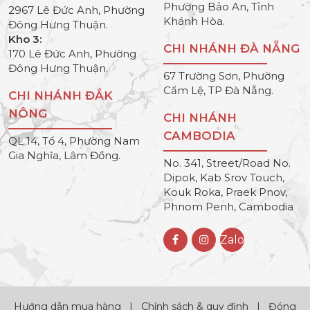
Phường Bảo An, Tỉnh
2967 Lê Đức Anh, Phường
Khánh Hòa.
Đông Hưng Thuận.
Kho 3:
CHI NHÁNH ĐÀ NẴNG
170 Lê Đức Anh, Phường
Đông Hưng Thuận.
67 Trường Sơn, Phường
Cẩm Lệ, TP Đà Nẵng.
CHI NHÁNH ĐẮK
NÔNG
CHI NHÁNH
CAMBODIA
QL 14, Tổ 4, Phường Nam
Gia Nghĩa, Lâm Đồng.
No. 341, Street/Road No.
Dipok, Kab Srov Touch,
Kouk Roka, Praek Pnov,
Phnom Penh, Cambodia
Zalo
Hướng dẫn mua hàng
|
Chính sách & quy định
|
Đóng