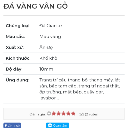
ĐÁ VÀNG VÂN GỖ
Chủng loại:
Đá Granite
Màu sắc:
Màu vàng
Xuất xứ:
Ấn Độ
Kích thước:
Khổ khỏ
Độ dày:
18mm
Ứng dụng:
Trang trí cầu thang bộ, thang máy, lát
sàn, bậc tam cấp, trang trí ngoại thất,
ốp trường, mặt bếp, quầy bar,
lavabor…
Đánh giá:
5/5 (2 votes)
Chia sẻ