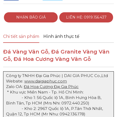
NHẬN BÁO GIÁ
LIÊN HỆ: 0919.156.437
Chi tiết sản phẩm
Hình ảnh thực tế
Đá Vàng Vân Gỗ, Đá Granite Vàng Vân
Gỗ, Đá Hoa Cương Vàng Vân Gỗ
Công ty TNHH Đại Gia Phúc | DAI GIA PHUC Co.,Ltd
Website:
www.daigiaphuc.com
Zalo OA:
Đá Hoa Cương Đại Gia Phúc
* Khu vực Miền Nam - Tp. Hồ Chí Minh:
- Kho 1: 56 Quốc lộ 1A, Bình Hưng Hòa B,
Bình Tân, Tp HCM (Mrs Nhi:
0972.440.250
)
- Kho 2: 2967 Quốc lộ 1A, P.Tân Thới Nhất,
Quận 12, Tp HCM (Mr Nhu:
0942.136.178
)