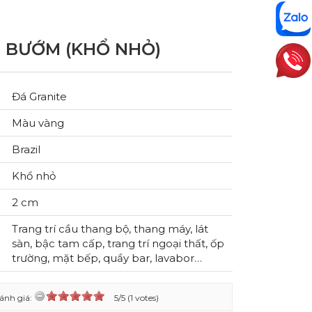
 BƯỚM (KHỔ NHỎ)
Đá Granite
Màu vàng
Brazil
Khổ nhỏ
2 cm
Trang trí cầu thang bộ, thang máy, lát
sàn, bậc tam cấp, trang trí ngoại thất, ốp
trường, mặt bếp, quầy bar, lavabor…
ánh giá:
5/5 (1 votes)