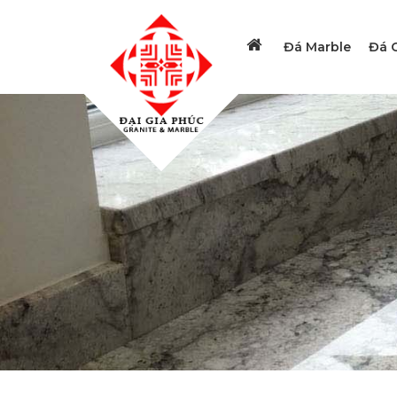
Đá Marble
Đá G