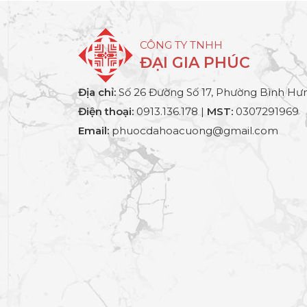
CÔNG TY TNHH
ĐẠI GIA PHÚC
Địa chỉ:
Số 26 Đường Số 17, Phường Bình Hưn
Điện thoại:
0913.136.178 |
MST:
0307291969
Email:
phuocdahoacuong@gmail.com