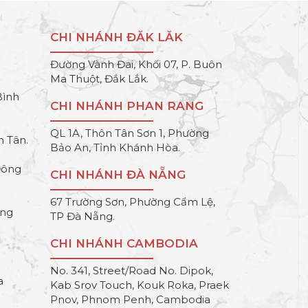
CHI NHÁNH ĐĂK LĂK
Đường Vành Đai, Khối 07, P. Buôn
Ma Thuột, Đắk Lắk.
Bình
CHI NHÁNH PHAN RANG
QL 1A, Thôn Tân Sơn 1, Phường
h Tân.
Bảo An, Tỉnh Khánh Hòa.
Đông
CHI NHÁNH ĐÀ NẴNG
67 Trường Sơn, Phường Cẩm Lệ,
ông
TP Đà Nẵng.
CHI NHÁNH CAMBODIA
No. 341, Street/Road No. Dipok,
a
Kab Srov Touch, Kouk Roka, Praek
Pnov, Phnom Penh, Cambodia