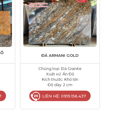
HỔ
ĐÁ ARMANI GOLD
Chủng loại: Đá Granite
Xuất xứ: Ấn Độ
Kích thước: Khổ lớn
Độ dày: 2 cm
7
LIÊN HỆ: 0919.156.437