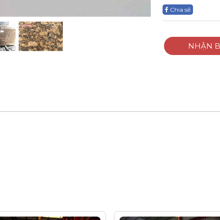
Chia sẻ
NHẬN B