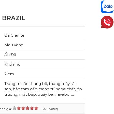
 BRAZIL
Đá Granite
Màu vàng
Ấn Độ
Khổ nhỏ
2 cm
Trang trí cầu thang bộ, thang máy, lát
sàn, bậc tam cấp, trang trí ngoại thất, ốp
trường, mặt bếp, quầy bar, lavabor…
ánh giá:
5/5 (1 votes)