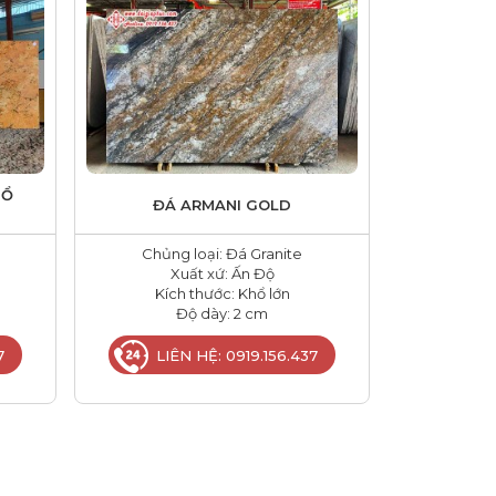
HỔ
ĐÁ ARMANI GOLD
Chủng loại: Đá Granite
Xuất xứ: Ấn Độ
Kích thước: Khổ lớn
Độ dày: 2 cm
7
LIÊN HỆ: 0919.156.437