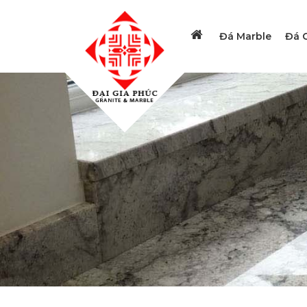
Đá Marble
Đá G