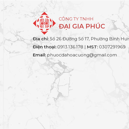
CÔNG TY TNHH
ĐẠI GIA PHÚC
Địa chỉ:
Số 26 Đường Số 17, Phường Bình Hưn
Điện thoại:
0913.136.178 |
MST:
0307291969
Email:
phuocdahoacuong@gmail.com