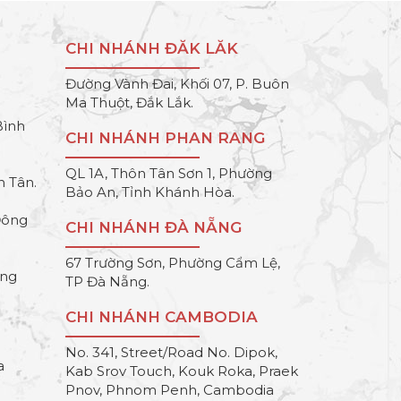
CHI NHÁNH ĐĂK LĂK
Đường Vành Đai, Khối 07, P. Buôn
Ma Thuột, Đắk Lắk.
Bình
CHI NHÁNH PHAN RANG
QL 1A, Thôn Tân Sơn 1, Phường
h Tân.
Bảo An, Tỉnh Khánh Hòa.
Đông
CHI NHÁNH ĐÀ NẴNG
67 Trường Sơn, Phường Cẩm Lệ,
ông
TP Đà Nẵng.
CHI NHÁNH CAMBODIA
No. 341, Street/Road No. Dipok,
a
Kab Srov Touch, Kouk Roka, Praek
Pnov, Phnom Penh, Cambodia