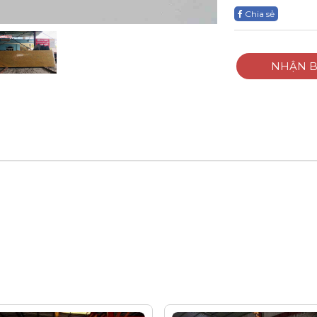
Chia sẻ
NHẬN B