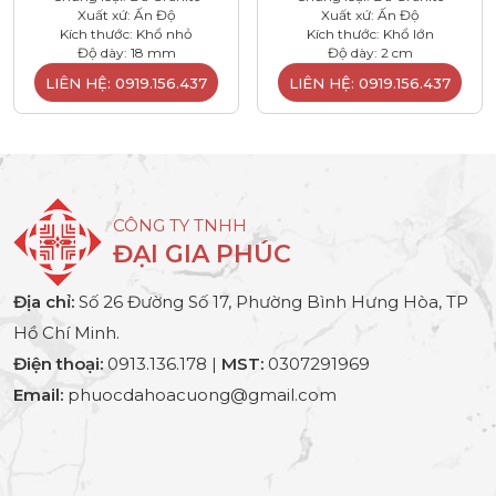
Xuất xứ: Ấn Độ
Xuất xứ: Ấn Độ
Kích thước: Khổ nhỏ
Kích thước: Khổ lớn
Độ dày: 18 mm
Độ dày: 2 cm
LIÊN HỆ: 0919.156.437
LIÊN HỆ: 0919.156.437
CÔNG TY TNHH
ĐẠI GIA PHÚC
Địa chỉ:
Số 26 Đường Số 17, Phường Bình Hưng Hòa, TP
Hồ Chí Minh.
Điện thoại:
0913.136.178 |
MST:
0307291969
Email:
phuocdahoacuong@gmail.com