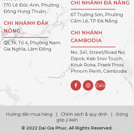
CHI NHÁNH ĐÀ NẴNG
170 Lê Đức Anh, Phường
Đông Hưng Thuận.
67 Trường Sơn, Phường
Cẩm Lệ, TP Đà Nẵng.
CHI NHÁNH ĐẮK
NÔNG
CHI NHÁNH
CAMBODIA
QL 14, Tổ 4, Phường Nam
Gia Nghĩa, Lâm Đồng.
No. 341, Street/Road No.
Dipok, Kab Srov Touch,
Kouk Roka, Praek Pnov,
Phnom Penh, Cambodia
Zalo
Hướng dẫn mua hàng
|
Chính sách & quy định
|
Đóng
góp ý kiến
© 2022 Dai Gia Phuc. All Rights Reserved.