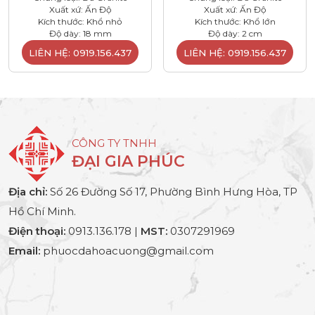
Xuất xứ: Ấn Độ
Xuất xứ: Ấn Độ
Kích thước: Khổ nhỏ
Kích thước: Khổ lớn
Độ dày: 18 mm
Độ dày: 2 cm
LIÊN HỆ: 0919.156.437
LIÊN HỆ: 0919.156.437
CÔNG TY TNHH
ĐẠI GIA PHÚC
Địa chỉ:
Số 26 Đường Số 17, Phường Bình Hưng Hòa, TP
Hồ Chí Minh.
Điện thoại:
0913.136.178 |
MST:
0307291969
Email:
phuocdahoacuong@gmail.com