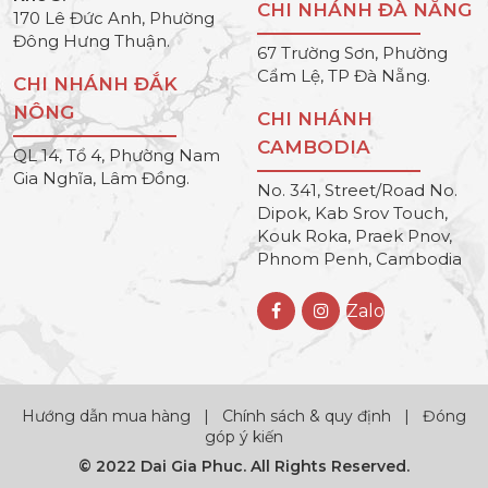
CHI NHÁNH ĐÀ NẴNG
170 Lê Đức Anh, Phường
Đông Hưng Thuận.
67 Trường Sơn, Phường
Cẩm Lệ, TP Đà Nẵng.
CHI NHÁNH ĐẮK
NÔNG
CHI NHÁNH
CAMBODIA
QL 14, Tổ 4, Phường Nam
Gia Nghĩa, Lâm Đồng.
No. 341, Street/Road No.
Dipok, Kab Srov Touch,
Kouk Roka, Praek Pnov,
Phnom Penh, Cambodia
Zalo
Hướng dẫn mua hàng
|
Chính sách & quy định
|
Đóng
góp ý kiến
© 2022 Dai Gia Phuc. All Rights Reserved.