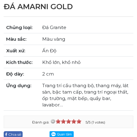
ĐÁ AMARNI GOLD
Chủng loại:
Đá Granite
Màu sắc:
Màu vàng
Xuất xứ:
Ấn Độ
Kích thước:
Khổ lớn, khổ nhỏ
Độ dày:
2 cm
Ứng dụng:
Trang trí cầu thang bộ, thang máy, lát
sàn, bậc tam cấp, trang trí ngoại thất,
ốp trường, mặt bếp, quầy bar,
lavabor…
Đánh giá:
5/5 (1 votes)
Chia sẻ