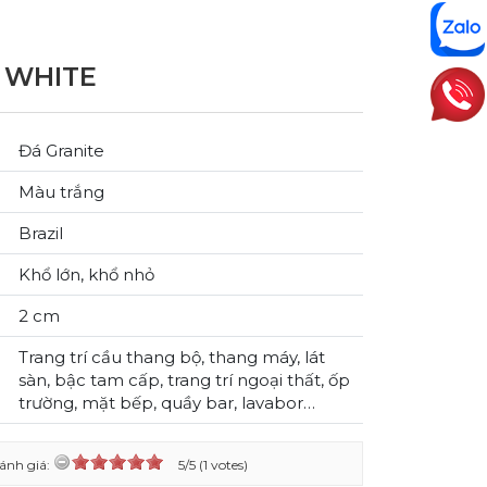
 WHITE
Đá Granite
Màu trắng
Brazil
Khổ lớn, khổ nhỏ
2 cm
Trang trí cầu thang bộ, thang máy, lát
sàn, bậc tam cấp, trang trí ngoại thất, ốp
trường, mặt bếp, quầy bar, lavabor…
ánh giá:
5/5 (1 votes)