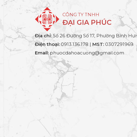
CÔNG TY TNHH
ĐẠI GIA PHÚC
Địa chỉ:
Số 26 Đường Số 17, Phường Bình Hưn
Điện thoại:
0913.136.178 |
MST:
0307291969
Email:
phuocdahoacuong@gmail.com