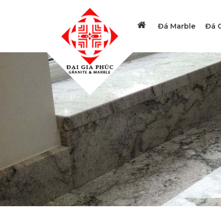
Đá Marble
Đá G