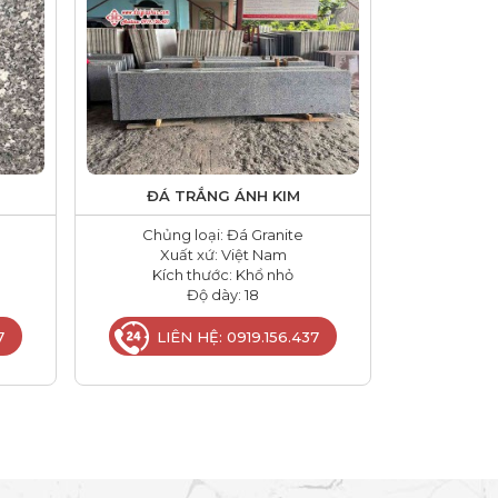
ĐÁ TRẮNG ÁNH KIM
Chủng loại: Đá Granite
Xuất xứ: Việt Nam
Kích thước: Khổ nhỏ
Độ dày: 18
7
LIÊN HỆ: 0919.156.437