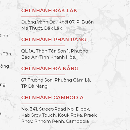
CHI NHÁNH ĐĂK LĂK
Đường Vành Đai, Khối 07, P. Buôn
Ma Thuột, Đắk Lắk.
Bình
CHI NHÁNH PHAN RANG
QL 1A, Thôn Tân Sơn 1, Phường
h Tân.
Bảo An, Tỉnh Khánh Hòa.
Đông
CHI NHÁNH ĐÀ NẴNG
67 Trường Sơn, Phường Cẩm Lệ,
ông
TP Đà Nẵng.
CHI NHÁNH CAMBODIA
No. 341, Street/Road No. Dipok,
a
Kab Srov Touch, Kouk Roka, Praek
Pnov, Phnom Penh, Cambodia