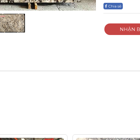
Chia sẻ
NHẬN B