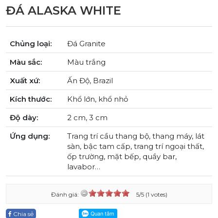
ĐÁ ALASKA WHITE
Chủng loại:
Đá Granite
Màu sắc:
Màu trắng
Xuất xứ:
Ấn Độ, Brazil
Kích thước:
Khổ lớn, khổ nhỏ
Độ dày:
2 cm, 3 cm
Ứng dụng:
Trang trí cầu thang bộ, thang máy, lát
sàn, bậc tam cấp, trang trí ngoại thất,
ốp trường, mặt bếp, quầy bar,
lavabor…
Đánh giá:
5/5 (1 votes)
Chia sẻ