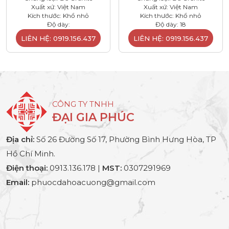
Xuất xứ: Việt Nam
Xuất xứ: Việt Nam
Kích thước: Khổ nhỏ
Kích thước: Khổ nhỏ
Độ dày:
Độ dày: 18
LIÊN HỆ: 0919.156.437
LIÊN HỆ: 0919.156.437
CÔNG TY TNHH
ĐẠI GIA PHÚC
Địa chỉ:
Số 26 Đường Số 17, Phường Bình Hưng Hòa, TP
Hồ Chí Minh.
Điện thoại:
0913.136.178 |
MST:
0307291969
Email:
phuocdahoacuong@gmail.com