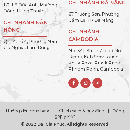
CHI NHÁNH ĐÀ NẴNG
170 Lê Đức Anh, Phường
Đông Hưng Thuận.
67 Trường Sơn, Phường
Cẩm Lệ, TP Đà Nẵng.
CHI NHÁNH ĐẮK
NÔNG
CHI NHÁNH
CAMBODIA
QL 14, Tổ 4, Phường Nam
Gia Nghĩa, Lâm Đồng.
No. 341, Street/Road No.
Dipok, Kab Srov Touch,
Kouk Roka, Praek Pnov,
Phnom Penh, Cambodia
Zalo
Hướng dẫn mua hàng
|
Chính sách & quy định
|
Đóng
góp ý kiến
© 2022 Dai Gia Phuc. All Rights Reserved.