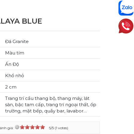
LAYA BLUE
Đá Granite
Màu tím
Ấn Độ
Khổ nhỏ
2 cm
Trang trí cầu thang bộ, thang máy, lát
sàn, bậc tam cấp, trang trí ngoại thất, ốp
trường, mặt bếp, quầy bar, lavabor…
ánh giá:
5/5 (1 votes)