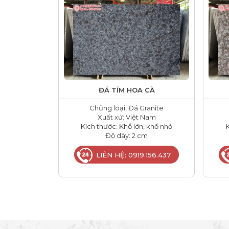
ĐÁ TÍM HOA CÀ
Chủng loại: Đá Granite
Xuất xứ: Việt Nam
Kích thước: Khổ lớn, khổ nhỏ
K
Độ dày: 2 cm
LIÊN HỆ: 0919.156.437