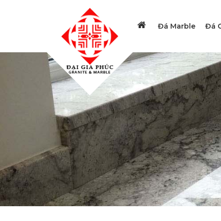
Đá Marble
Đá G