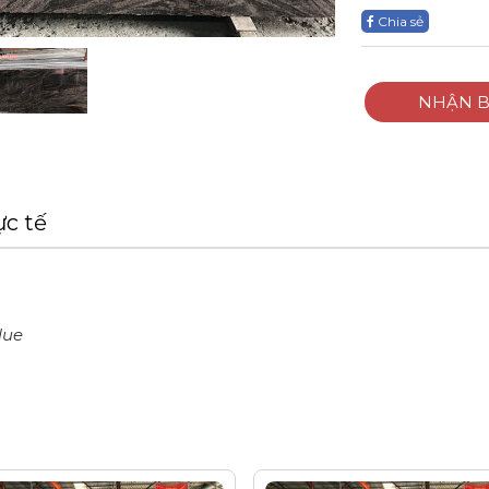
Chia sẻ
NHẬN B
ực tế
lue