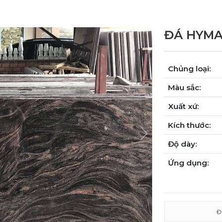
ĐÁ HYMA
Chủng loại:
Màu sắc:
Xuất xứ:
Kích thước:
Next
Độ dày:
Ứng dụng:
Đ