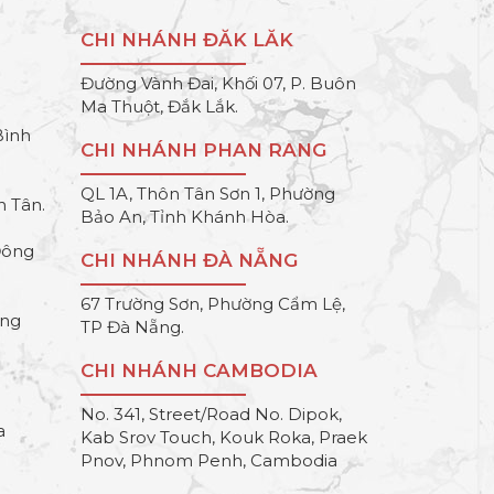
CHI NHÁNH ĐĂK LĂK
Đường Vành Đai, Khối 07, P. Buôn
Ma Thuột, Đắk Lắk.
Bình
CHI NHÁNH PHAN RANG
QL 1A, Thôn Tân Sơn 1, Phường
h Tân.
Bảo An, Tỉnh Khánh Hòa.
Đông
CHI NHÁNH ĐÀ NẴNG
67 Trường Sơn, Phường Cẩm Lệ,
ông
TP Đà Nẵng.
CHI NHÁNH CAMBODIA
No. 341, Street/Road No. Dipok,
a
Kab Srov Touch, Kouk Roka, Praek
Pnov, Phnom Penh, Cambodia