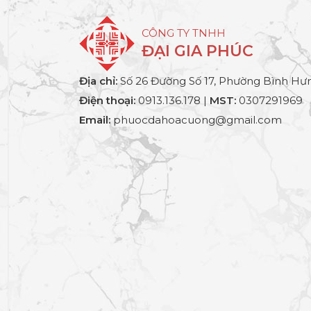
CÔNG TY TNHH
ĐẠI GIA PHÚC
Địa chỉ:
Số 26 Đường Số 17, Phường Bình Hưn
Điện thoại:
0913.136.178 |
MST:
0307291969
Email:
phuocdahoacuong@gmail.com