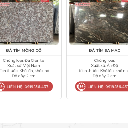
ĐÁ TÍM MÔNG CỔ
ĐÁ TÍM SA MẠC
Chủng loại: Đá Granite
Chủng loại:
Xuất xứ: Việt Nam
Xuất xứ: Ấn Độ
ích thước: Khổ lớn, khổ nhỏ
Kích thước: Khổ lớn, khổ n
Độ dày: 2 cm
Độ dày: 2 cm
LIÊN HỆ: 0919.156.437
LIÊN HỆ: 0919.156.43