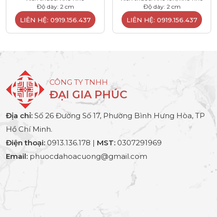
Độ dày: 2 cm
Độ dày: 2 cm
LIÊN HỆ: 0919.156.437
LIÊN HỆ: 0919.156.437
CÔNG TY TNHH
ĐẠI GIA PHÚC
Địa chỉ:
Số 26 Đường Số 17, Phường Bình Hưng Hòa, TP
Hồ Chí Minh.
Điện thoại:
0913.136.178 |
MST:
0307291969
Email:
phuocdahoacuong@gmail.com