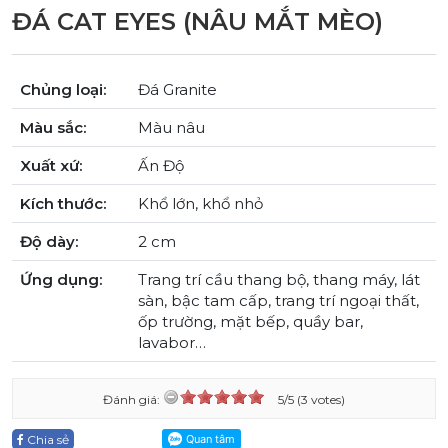
ĐÁ CAT EYES (NÂU MẮT MÈO)
Chủng loại:
Đá Granite
Màu sắc:
Màu nâu
Xuất xứ:
Ấn Độ
Kích thước:
Khổ lớn, khổ nhỏ
Độ dày:
2 cm
Ứng dụng:
Trang trí cầu thang bộ, thang máy, lát
sàn, bậc tam cấp, trang trí ngoại thất,
ốp trường, mặt bếp, quầy bar,
lavabor…
Đánh giá:
5/5 (3 votes)
Chia sẻ