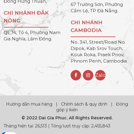
Đông Hưng Thuận.
67 Trường Sơn, Phường
Cẩm Lệ, TP Đà Nẵng.
CHI NHÁNH ĐẮK
NÔNG
CHI NHÁNH
CAMBODIA
QL 14, Tổ 4, Phường Nam
Gia Nghĩa, Lâm Đồng.
No. 341, Street/Road No.
Dipok, Kab Srov Touch,
Kouk Roka, Praek Pnov,
Phnom Penh, Cambodia
Zalo
Hướng dẫn mua hàng
|
Chính sách & quy định
|
Đóng
góp ý kiến
© 2022 Dai Gia Phuc. All Rights Reserved.
Tháng hiện tại: 26,513 | Tổng lượt truy cập: 2,455,843