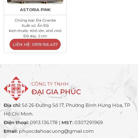
ASTORIA PINK
Chủng loại: Đá Granite
Xuất xứ: Ấn Độ
Kích thước: Khổ lớn, khổ nhỏ
Độ dày: 2 cm
LIÊN HỆ: 0919.156.437
CÔNG TY TNHH
ĐẠI GIA PHÚC
Địa chỉ:
Số 26 Đường Số 17, Phường Bình Hưng Hòa, TP
Hồ Chí Minh.
Điện thoại:
0913.136.178 |
MST:
0307291969
Email:
phuocdahoacuong@gmail.com