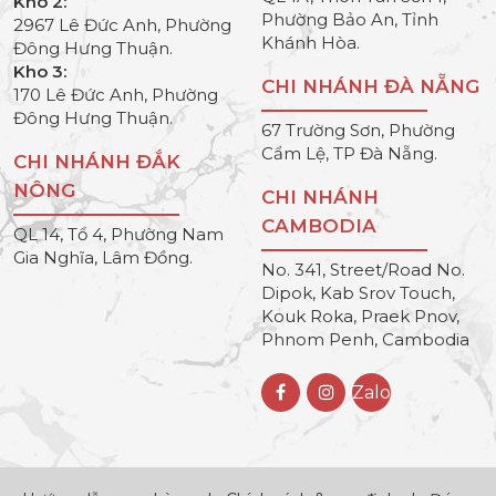
Kho 2:
Phường Bảo An, Tỉnh
2967 Lê Đức Anh, Phường
Khánh Hòa.
Đông Hưng Thuận.
Kho 3:
CHI NHÁNH ĐÀ NẴNG
170 Lê Đức Anh, Phường
Đông Hưng Thuận.
67 Trường Sơn, Phường
Cẩm Lệ, TP Đà Nẵng.
CHI NHÁNH ĐẮK
NÔNG
CHI NHÁNH
CAMBODIA
QL 14, Tổ 4, Phường Nam
Gia Nghĩa, Lâm Đồng.
No. 341, Street/Road No.
Dipok, Kab Srov Touch,
Kouk Roka, Praek Pnov,
Phnom Penh, Cambodia
Zalo