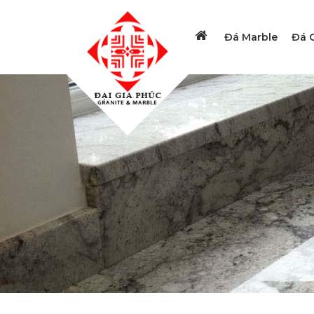
Đá Marble
Đá G