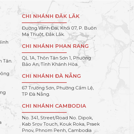
CHI NHÁNH ĐĂK LĂK
Đường Vành Đai, Khối 07, P. Buôn
Ma Thuột, Đắk Lắk.
Bình
CHI NHÁNH PHAN RANG
QL 1A, Thôn Tân Sơn 1, Phường
h Tân.
Bảo An, Tỉnh Khánh Hòa.
Đông
CHI NHÁNH ĐÀ NẴNG
67 Trường Sơn, Phường Cẩm Lệ,
ông
TP Đà Nẵng.
CHI NHÁNH CAMBODIA
No. 341, Street/Road No. Dipok,
a
Kab Srov Touch, Kouk Roka, Praek
Pnov, Phnom Penh, Cambodia