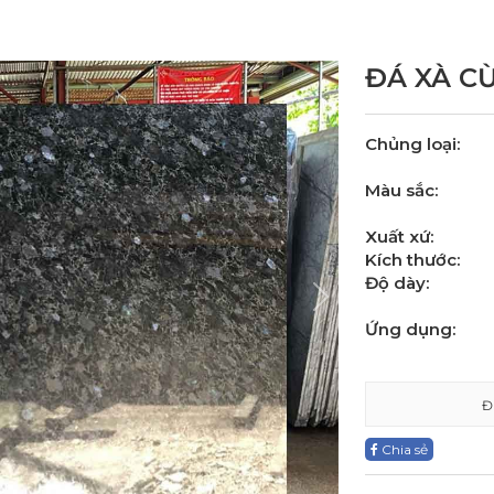
ĐÁ XÀ CỪ
Chủng loại:
Màu sắc:
Xuất xứ:
Kích thước:
Độ dày:
Next
Ứng dụng:
Đ
Chia sẻ