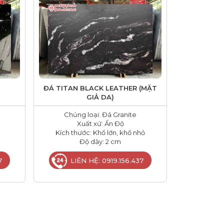
ĐÁ TITAN BLACK LEATHER (MẶT
GIẢ DA)
Chủng loại: Đá Granite
Xuất xứ: Ấn Độ
Kích thước: Khổ lớn, khổ nhỏ
Độ dày: 2 cm
7
LIÊN HỆ: 0919.156.437