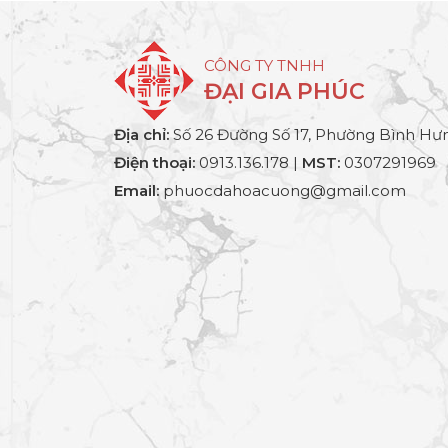
CÔNG TY TNHH
ĐẠI GIA PHÚC
Địa chỉ:
Số 26 Đường Số 17, Phường Bình Hưn
Điện thoại:
0913.136.178 |
MST:
0307291969
Email:
phuocdahoacuong@gmail.com