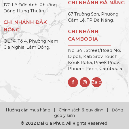
CHI NHÁNH ĐÀ NẴNG
170 Lê Đức Anh, Phường
Đông Hưng Thuận.
67 Trường Sơn, Phường
Cẩm Lệ, TP Đà Nẵng.
CHI NHÁNH ĐẮK
NÔNG
CHI NHÁNH
CAMBODIA
QL 14, Tổ 4, Phường Nam
Gia Nghĩa, Lâm Đồng.
No. 341, Street/Road No.
Dipok, Kab Srov Touch,
Kouk Roka, Praek Pnov,
Phnom Penh, Cambodia
Zalo
Hướng dẫn mua hàng
|
Chính sách & quy định
|
Đóng
góp ý kiến
© 2022 Dai Gia Phuc. All Rights Reserved.