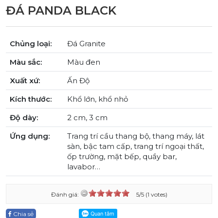
ĐÁ PANDA BLACK
Chủng loại:
Đá Granite
Màu sắc:
Màu đen
Xuất xứ:
Ấn Độ
Kích thước:
Khổ lớn, khổ nhỏ
Độ dày:
2 cm, 3 cm
Ứng dụng:
Trang trí cầu thang bộ, thang máy, lát
sàn, bậc tam cấp, trang trí ngoại thất,
ốp trường, mặt bếp, quầy bar,
lavabor…
Đánh giá:
5/5 (1 votes)
Chia sẻ