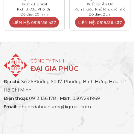
Xuất xứ: Brazil
Xuất xứ: Ấn Độ
Kích thước: Khổ lớn
Kích thước: Khổ lớn, khổ nhỏ
Độ dày: 20 mm
Độ dày: 2 cm
LIÊN HỆ: 0919.156.437
LIÊN HỆ: 0919.156.437
CÔNG TY TNHH
ĐẠI GIA PHÚC
Địa chỉ:
Số 26 Đường Số 17, Phường Bình Hưng Hòa, TP
Hồ Chí Minh.
Điện thoại:
0913.136.178 |
MST:
0307291969
Email:
phuocdahoacuong@gmail.com