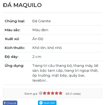
ĐÁ MAQUILO
Chủng loại:
Đá Granite
Màu sắc:
Màu đen
Xuất xứ:
Ấn Độ
Kích thước:
Khổ lớn, khổ nhỏ
Độ dày:
2 cm
Ứng dụng:
Trang trí cầu thang bộ, thang máy, lát
sàn, bậc tam cấp, trang trí ngoại thất,
ốp trường, mặt bếp, quầy bar,
lavabor…
Đánh giá:
5/5 (1 votes)
Chia sẻ