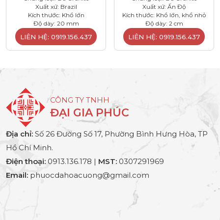
Xuất xứ: Brazil
Xuất xứ: Ấn Độ
Kích thước: Khổ lớn
Kích thước: Khổ lớn, khổ nhỏ
Độ dày: 20 mm
Độ dày: 2 cm
LIÊN HỆ: 0919.156.437
LIÊN HỆ: 0919.156.437
CÔNG TY TNHH
ĐẠI GIA PHÚC
Địa chỉ:
Số 26 Đường Số 17, Phường Bình Hưng Hòa, TP
Hồ Chí Minh.
Điện thoại:
0913.136.178 |
MST:
0307291969
Email:
phuocdahoacuong@gmail.com