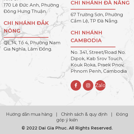
CHI NHÁNH ĐÀ NẴNG
170 Lê Đức Anh, Phường
Đông Hưng Thuận.
67 Trường Sơn, Phường
Cẩm Lệ, TP Đà Nẵng.
CHI NHÁNH ĐẮK
NÔNG
CHI NHÁNH
CAMBODIA
QL 14, Tổ 4, Phường Nam
Gia Nghĩa, Lâm Đồng.
No. 341, Street/Road No.
Dipok, Kab Srov Touch,
Kouk Roka, Praek Pnov,
Phnom Penh, Cambodia
Zalo
Hướng dẫn mua hàng
|
Chính sách & quy định
|
Đóng
góp ý kiến
© 2022 Dai Gia Phuc. All Rights Reserved.