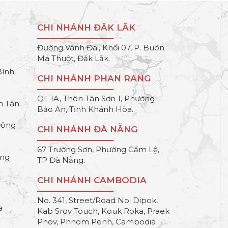
CHI NHÁNH ĐĂK LĂK
Đường Vành Đai, Khối 07, P. Buôn
Ma Thuột, Đắk Lắk.
Bình
CHI NHÁNH PHAN RANG
QL 1A, Thôn Tân Sơn 1, Phường
h Tân.
Bảo An, Tỉnh Khánh Hòa.
Đông
CHI NHÁNH ĐÀ NẴNG
67 Trường Sơn, Phường Cẩm Lệ,
ông
TP Đà Nẵng.
CHI NHÁNH CAMBODIA
No. 341, Street/Road No. Dipok,
a
Kab Srov Touch, Kouk Roka, Praek
Pnov, Phnom Penh, Cambodia