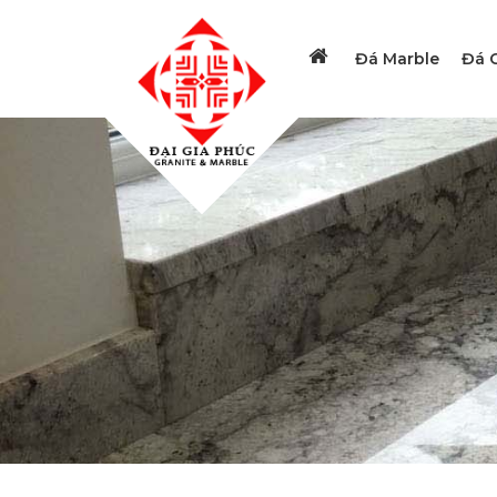
Đá Marble
Đá G