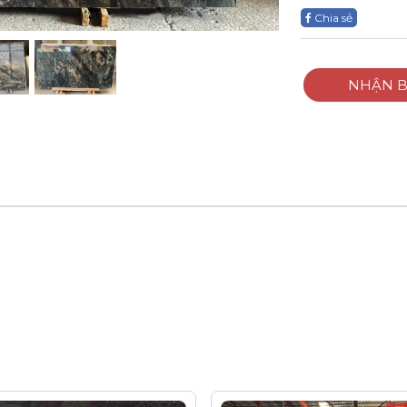
Chia sẻ
NHẬN B