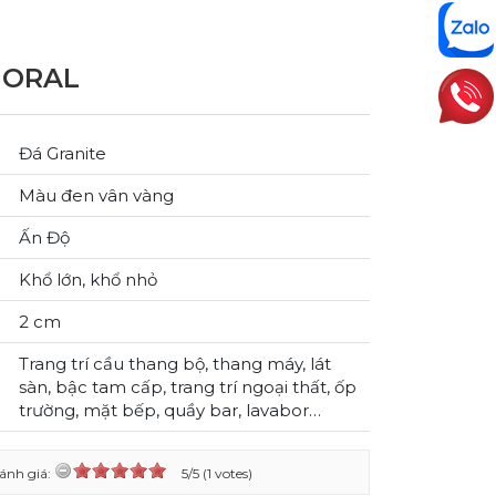
 ORAL
Đá Granite
Màu đen vân vàng
Ấn Độ
Khổ lớn, khổ nhỏ
2 cm
Trang trí cầu thang bộ, thang máy, lát
sàn, bậc tam cấp, trang trí ngoại thất, ốp
trường, mặt bếp, quầy bar, lavabor…
ánh giá:
5/5 (1 votes)