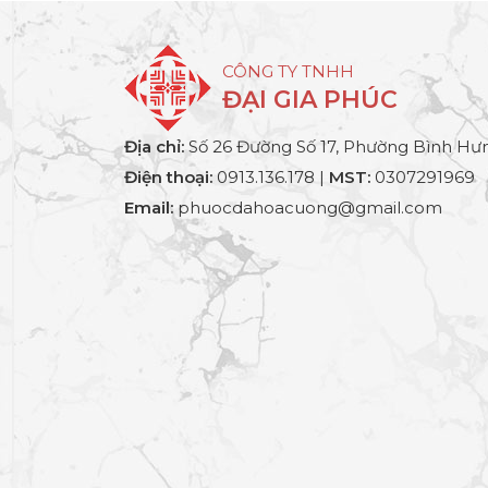
CÔNG TY TNHH
ĐẠI GIA PHÚC
Địa chỉ:
Số 26 Đường Số 17, Phường Bình Hưn
Điện thoại:
0913.136.178 |
MST:
0307291969
Email:
phuocdahoacuong@gmail.com