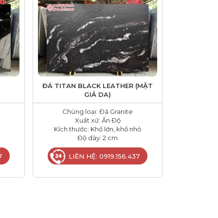
ĐÁ TITAN BLACK LEATHER (MẶT
GIẢ DA)
Chủng loại: Đá Granite
Xuất xứ: Ấn Độ
Kích thước: Khổ lớn, khổ nhỏ
Độ dày: 2 cm
7
LIÊN HỆ: 0919.156.437