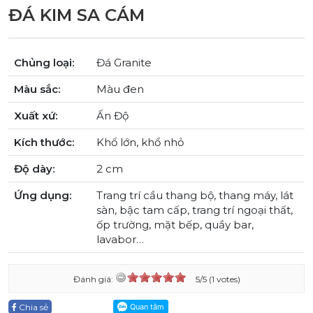
ĐÁ KIM SA CÁM
Chủng loại:
Đá Granite
Màu sắc:
Màu đen
Xuất xứ:
Ấn Độ
Kích thước:
Khổ lớn, khổ nhỏ
Độ dày:
2 cm
Ứng dụng:
Trang trí cầu thang bộ, thang máy, lát
sàn, bậc tam cấp, trang trí ngoại thất,
ốp trường, mặt bếp, quầy bar,
lavabor…
Đánh giá:
5/5 (1 votes)
Chia sẻ