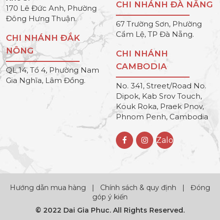
CHI NHÁNH ĐÀ NẴNG
170 Lê Đức Anh, Phường
Đông Hưng Thuận.
67 Trường Sơn, Phường
Cẩm Lệ, TP Đà Nẵng.
CHI NHÁNH ĐẮK
NÔNG
CHI NHÁNH
CAMBODIA
QL 14, Tổ 4, Phường Nam
Gia Nghĩa, Lâm Đồng.
No. 341, Street/Road No.
Dipok, Kab Srov Touch,
Kouk Roka, Praek Pnov,
Phnom Penh, Cambodia
Zalo
Hướng dẫn mua hàng
|
Chính sách & quy định
|
Đóng
góp ý kiến
© 2022 Dai Gia Phuc. All Rights Reserved.