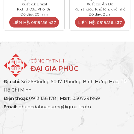
Xuất xứ: Brazil
Xuất xứ: Ấn Độ
Kích thước: Khổ lớn
Kích thước: Khổ lớn, khổ nhỏ
Độ dày: 20 mm
Độ dày: 2 cm
LIÊN HỆ: 0919.156.437
LIÊN HỆ: 0919.156.437
CÔNG TY TNHH
ĐẠI GIA PHÚC
Địa chỉ:
Số 26 Đường Số 17, Phường Bình Hưng Hòa, TP
Hồ Chí Minh.
Điện thoại:
0913.136.178 |
MST:
0307291969
Email:
phuocdahoacuong@gmail.com