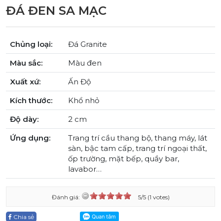
ĐÁ ĐEN SA MẠC
Chủng loại:
Đá Granite
Màu sắc:
Màu đen
Xuất xứ:
Ấn Độ
Kích thước:
Khổ nhỏ
Độ dày:
2 cm
Ứng dụng:
Trang trí cầu thang bộ, thang máy, lát
sàn, bậc tam cấp, trang trí ngoại thất,
ốp trường, mặt bếp, quầy bar,
lavabor…
Đánh giá:
5/5 (1 votes)
Chia sẻ