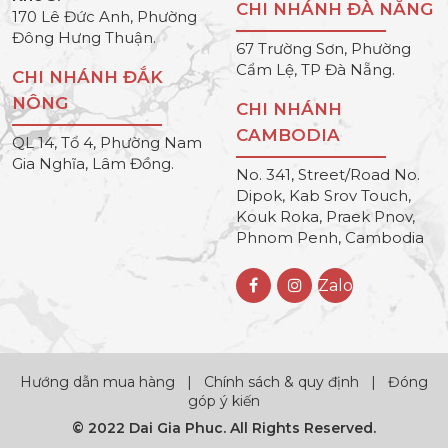
CHI NHÁNH ĐÀ NẴNG
170 Lê Đức Anh, Phường
Đông Hưng Thuận.
67 Trường Sơn, Phường
Cẩm Lệ, TP Đà Nẵng.
CHI NHÁNH ĐẮK
NÔNG
CHI NHÁNH
CAMBODIA
QL 14, Tổ 4, Phường Nam
Gia Nghĩa, Lâm Đồng.
No. 341, Street/Road No.
Dipok, Kab Srov Touch,
Kouk Roka, Praek Pnov,
Phnom Penh, Cambodia
Zalo
Hướng dẫn mua hàng
|
Chính sách & quy định
|
Đóng
góp ý kiến
© 2022 Dai Gia Phuc. All Rights Reserved.