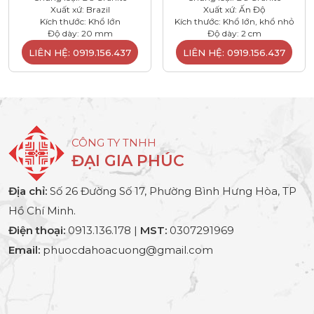
Xuất xứ: Brazil
Xuất xứ: Ấn Độ
Kích thước: Khổ lớn
Kích thước: Khổ lớn, khổ nhỏ
Độ dày: 20 mm
Độ dày: 2 cm
LIÊN HỆ: 0919.156.437
LIÊN HỆ: 0919.156.437
CÔNG TY TNHH
ĐẠI GIA PHÚC
Địa chỉ:
Số 26 Đường Số 17, Phường Bình Hưng Hòa, TP
Hồ Chí Minh.
Điện thoại:
0913.136.178 |
MST:
0307291969
Email:
phuocdahoacuong@gmail.com