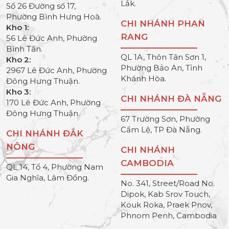
Lắk.
Số 26 Đường số 17,
Phường Bình Hưng Hoà.
CHI NHÁNH PHAN
Kho 1:
RANG
56 Lê Đức Anh, Phường
Bình Tân.
QL 1A, Thôn Tân Sơn 1,
Kho 2:
Phường Bảo An, Tỉnh
2967 Lê Đức Anh, Phường
Khánh Hòa.
Đông Hưng Thuận.
Kho 3:
CHI NHÁNH ĐÀ NẴNG
170 Lê Đức Anh, Phường
Đông Hưng Thuận.
67 Trường Sơn, Phường
Cẩm Lệ, TP Đà Nẵng.
CHI NHÁNH ĐẮK
NÔNG
CHI NHÁNH
CAMBODIA
QL 14, Tổ 4, Phường Nam
Gia Nghĩa, Lâm Đồng.
No. 341, Street/Road No.
Dipok, Kab Srov Touch,
Kouk Roka, Praek Pnov,
Phnom Penh, Cambodia