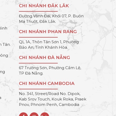
CHI NHÁNH ĐĂK LĂK
Đường Vành Đai, Khối 07, P. Buôn
Ma Thuột, Đắk Lắk.
Bình
CHI NHÁNH PHAN RANG
QL 1A, Thôn Tân Sơn 1, Phường
h Tân.
Bảo An, Tỉnh Khánh Hòa.
Đông
CHI NHÁNH ĐÀ NẴNG
67 Trường Sơn, Phường Cẩm Lệ,
ông
TP Đà Nẵng.
CHI NHÁNH CAMBODIA
No. 341, Street/Road No. Dipok,
a
Kab Srov Touch, Kouk Roka, Praek
Pnov, Phnom Penh, Cambodia