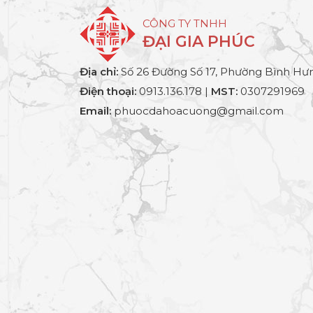
CÔNG TY TNHH
ĐẠI GIA PHÚC
Địa chỉ:
Số 26 Đường Số 17, Phường Bình Hưn
Điện thoại:
0913.136.178 |
MST:
0307291969
Email:
phuocdahoacuong@gmail.com