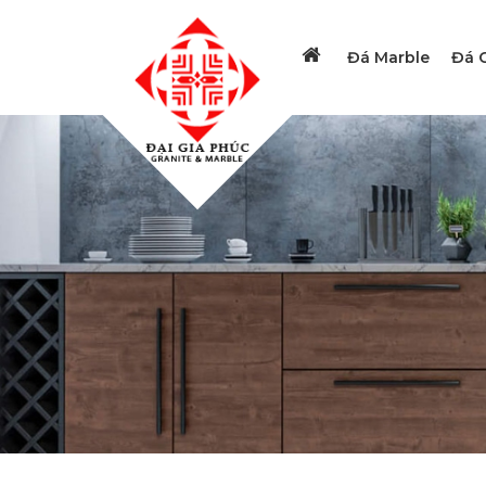
Đá Marble
Đá G